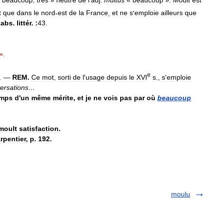
t
que
dans
le
nord
-
est
de
la
France
,
et
ne
s
'
emploie
ailleurs
que
.
abs
.
littér
.
:
43
.
».
e
.
—
REM
.
Ce
mot
,
sorti
de
l
'
usage
depuis
le
XVI
s
.,
s
'
emploie
versations
…
emps
d
'
un
même
mérite
,
et
je
ne
vois
pas
par
où
beaucoup
moult
satisfaction
.
rpentier
,
p
.
192
.
moulu