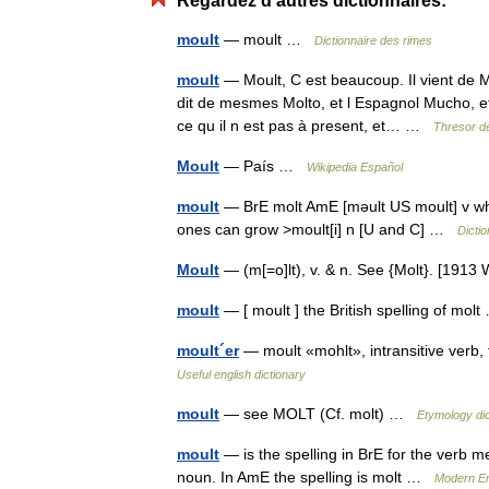
Regardez d'autres dictionnaires:
moult
— moult …
Dictionnaire des rimes
moult
— Moult, C est beaucoup. Il vient de Mu
dit de mesmes Molto, et l Espagnol Mucho, et
ce qu il n est pas à present, et… …
Thresor de
Moult
— País …
Wikipedia Español
moult
— BrE molt AmE [məult US moult] v when
ones can grow >moult[i] n [U and C] …
Dicti
Moult
— (m[=o]lt), v. & n. See {Molt}. [191
moult
— [ moult ] the British spelling of mo
moult´er
— moult «mohlt», intransitive verb, 
Useful english dictionary
moult
— see MOLT (Cf. molt) …
Etymology dic
moult
— is the spelling in BrE for the verb m
noun. In AmE the spelling is molt …
Modern En