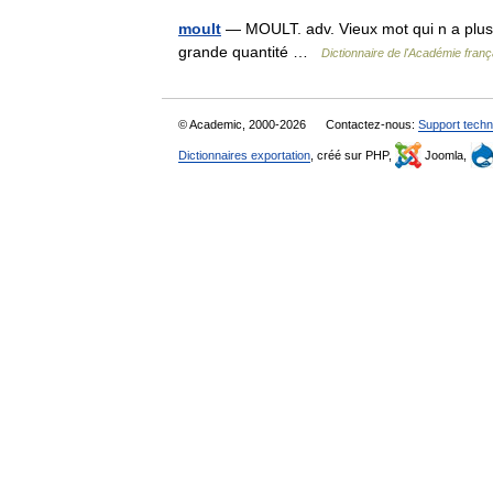
moult
— MOULT. adv. Vieux mot qui n a plus 
grande quantité …
Dictionnaire de l'Académie franç
© Academic, 2000-2026
Contactez-nous:
Support techn
Dictionnaires exportation
, créé sur PHP,
Joomla,