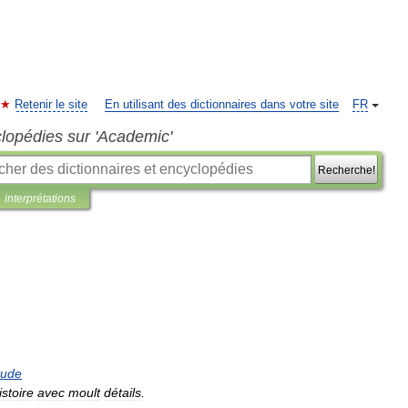
Retenir le site
En utilisant des dictionnaires dans votre site
FR
clopédies sur 'Academic'
Recherche!
interprétations
tude
istoire
avec
moult
détails
.