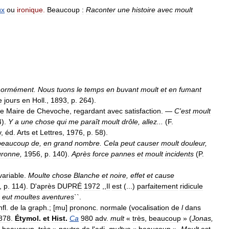
ux
ou
ironique
.
Beaucoup
:
Raconter
une
histoire
avec
moult
normément
.
Nous
tuons
le
temps
en
buvant
moult
et
en
fumant
e
jours
en
Holl
.,
1893
,
p
.
264
).
e
Maire
de
Chevoche
,
regardant
avec
satisfaction
. —
C
'
est
moult
4
).
Y
a
une
chose
qui
me
paraît
moult
drôle
,
allez
...
(
F
.
y
,
éd
.
Arts
et
Lettres
,
1976
,
p
.
58
).
beaucoup
de
,
en
grand
nombre
.
Cela
peut
causer
moult
douleur
,
uronne
,
1956
,
p
.
140
).
Après
force
pannes
et
moult
incidents
(
P
.
variable
.
Moulte
chose
Blanche
et
noire
,
effet
et
cause
,
p
.
114
).
D
'
après
DUPRÉ
1972
,,
Il
est
(...)
parfaitement
ridicule
eut
moultes
aventures
``.
nfl
.
de
la
graph
.; [
mu
]
prononc
.
normale
(
vocalisation
de
l
dans
878
.
Étymol
.
et
Hist
.
Ca
980
adv
.
mult
«
très
,
beaucoup
» (
Jonas
,
«
beaucoup
,
très
»
neutre
de
l
'
adj
.
multus
«
beaucoup
».
Moult
est