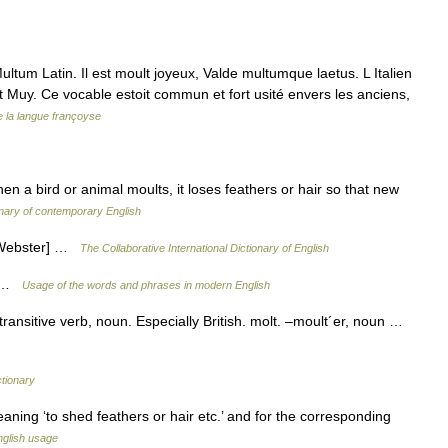
ltum Latin. Il est moult joyeux, Valde multumque laetus. L Italien
 Muy. Ce vocable estoit commun et fort usité envers les anciens,
 la langue françoyse
 a bird or animal moults, it loses feathers or hair so that new
onary of contemporary English
3 Webster] …
The Collaborative International Dictionary of English
lt …
Usage of the words and phrases in modern English
transitive verb, noun. Especially British. molt. –moult´er, noun …
tionary
eaning ‘to shed feathers or hair etc.’ and for the corresponding
glish usage