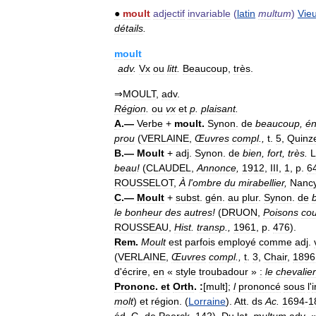
●
moult
adjectif
invariable
(
latin
multum
)
Vie
détails
.
moult
adv
.
Vx
ou
litt
.
Beaucoup
,
très
.
⇒
MOULT
,
adv
.
Région
.
ou
vx
et
p
.
plaisant
.
A
.—
Verbe
+
moult
.
Synon
.
de
beaucoup
,
é
prou
(
VERLAINE
,
Œuvres
compl
.,
t
.
5
,
Quinz
B
.—
Moult
+
adj
.
Synon
.
de
bien
,
fort
,
très
.
L
beau
!
(
CLAUDEL
,
Annonce
,
1912
,
III
,
1
,
p
.
6
ROUSSELOT
,
À
l
'
ombre
du
mirabellier
,
Nanc
C
.—
Moult
+
subst
.
gén
.
au
plur
.
Synon
.
de
le
bonheur
des
autres
!
(
DRUON
,
Poisons
co
ROUSSEAU
,
Hist
.
transp
.,
1961
,
p
.
476
).
Rem
.
Moult
est
parfois
employé
comme
adj
.
(
VERLAINE
,
Œuvres
compl
.,
t
.
3
,
Chair
,
1896
d
'
écrire
,
en
«
style
troubadour
»
:
le
chevalier
Prononc
.
et
Orth
.
:
[
mult
];
l
prononcé
sous
l
'
i
molt
)
et
région
. (
Lorraine
).
Att
.
ds
Ac
.
1694
-
1
éd
.
G
.
de
Poerck
,
142
).
Du
lat
.
multum
adv
. 