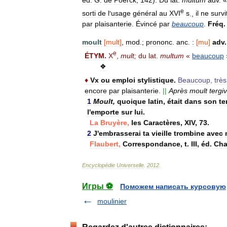
e
sorti
de
l
'
usage
général
au
XVI
s
.,
il
ne
survi
par
plaisanterie
.
Évincé
par
beaucoup
.
Fréq
moult
[
mult
]
,
mod
.;
prononc
.
anc
.
:
[
mu
]
adv
.
e
ÉTYM
.
X
,
mult
;
du
lat
.
multum
«
beaucoup
❖
♦
Vx
ou
emploi
stylistique
.
Beaucoup
,
très
encore
par
plaisanterie
.
||
Après
moult
tergi
1
Moult
,
quoique
latin
,
était
dans
son
t
l
'
emporte
sur
lui
.
La
Bruyère
,
les
Caractères
,
XIV
,
73
.
2
J
'
embrasserai
ta
vieille
trombine
avec
Flaubert
,
Correspondance
,
t
.
III
,
éd
.
Cha
Encyclopédie
Universelle
.
2012
.
Игры ⚽
Поможем написать курсовую
moulinier