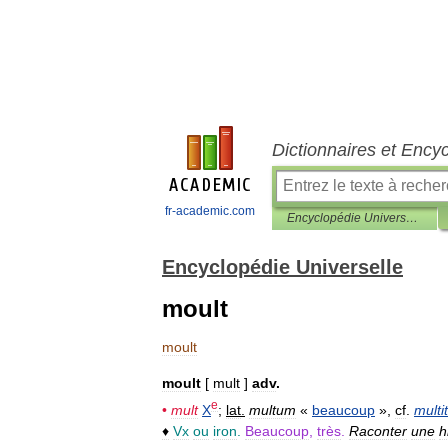
Dictionnaires et Ency
fr-academic.com
Encyclopédie Universelle
Encyclopédie Universelle
moult
moult
moult
[
mult
]
adv
.
e
•
mult
X
;
lat
.
multum
«
beaucoup
»,
cf
.
multi
♦
Vx
ou
iron
.
Beaucoup
,
très
.
Raconter
une
h