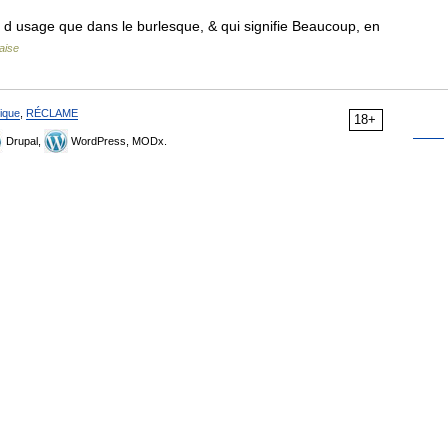
d usage que dans le burlesque, & qui signifie Beaucoup, en
aise
ique
,
RÉCLAME
18+
Drupal,
WordPress, MODx.